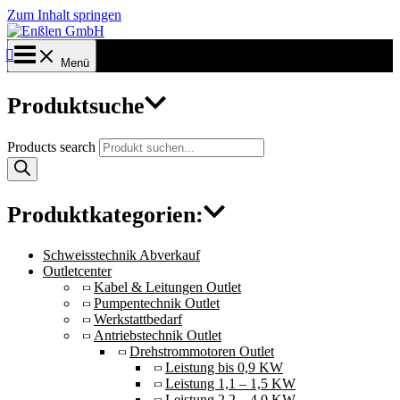
Zum Inhalt springen
Menü
Produktsuche
Products search
Produktkategorien:
Schweisstechnik Abverkauf
Outletcenter
Kabel & Leitungen Outlet
Pumpentechnik Outlet
Werkstattbedarf
Antriebstechnik Outlet
Drehstrommotoren Outlet
Leistung bis 0,9 KW
Leistung 1,1 – 1,5 KW
Leistung 2,2 – 4,0 KW