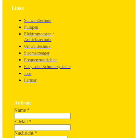
Links
Schweißtechnik
Pumpen
Elektromotoren /
Antriebstechnik
Umwelttechnik
Stromerzeuger
Frequenzumrichter
EasyLube Schmiersysteme
Jobs
Partner
Anfrage
Name
*
E-Mail
*
Nachricht
*