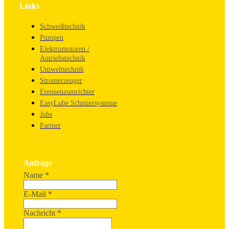
Links
Schweißtechnik
Pumpen
Elektromotoren /
Antriebstechnik
Umwelttechnik
Stromerzeuger
Frequenzumrichter
EasyLube Schmiersysteme
Jobs
Partner
Anfrage
Name
*
E-Mail
*
Nachricht
*