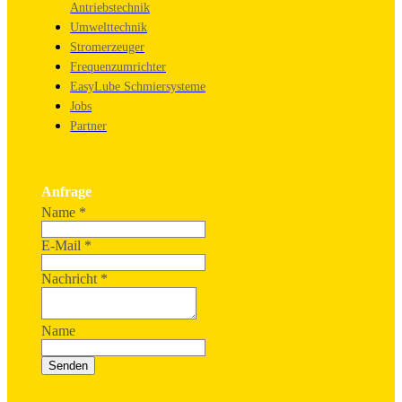
Antriebstechnik
Umwelttechnik
Stromerzeuger
Frequenzumrichter
EasyLube Schmiersysteme
Jobs
Partner
Anfrage
Name
*
E-Mail
*
Nachricht
*
Name
Senden