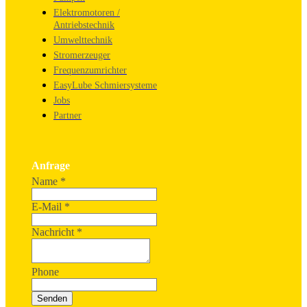
Elektromotoren /
Antriebstechnik
Umwelttechnik
Stromerzeuger
Frequenzumrichter
EasyLube Schmiersysteme
Jobs
Partner
Anfrage
Name
*
E-Mail
*
Nachricht
*
Phone
Senden