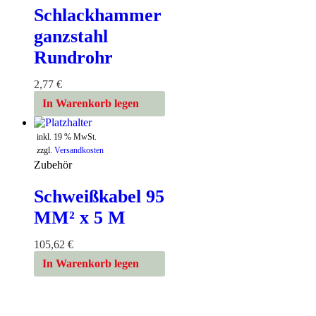
Schlackhammer
ganzstahl
Rundrohr
2,77
€
In Warenkorb legen
inkl. 19 % MwSt.
zzgl.
Versandkosten
Zubehör
Schweißkabel 95
MM² x 5 M
105,62
€
In Warenkorb legen