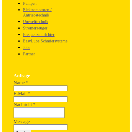
Pumpen
Elektromotoren /
Antriebstechnik
Umwelttechnik
Stromerzeuger
Frequenzumrichter
EasyLube Schmiersysteme
Jobs
Partner
Anfrage
Name
*
E-Mail
*
Nachricht
*
Message