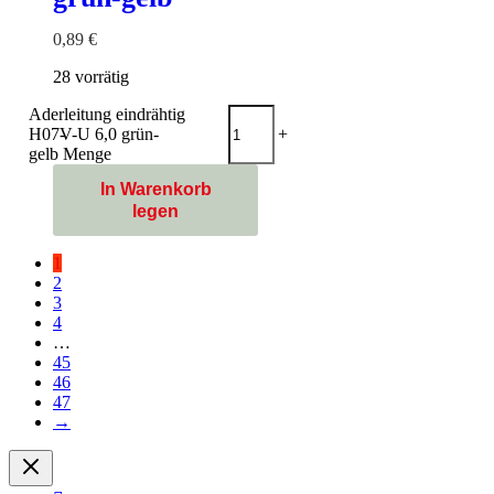
0,89
€
28 vorrätig
Aderleitung eindrähtig
H07V-U 6,0 grün-
-
+
gelb Menge
In Warenkorb
legen
1
2
3
4
…
45
46
47
→