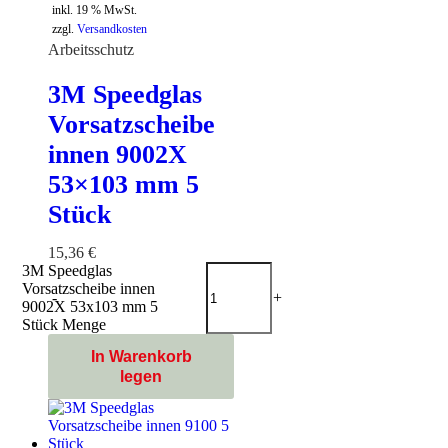
inkl. 19 % MwSt.
zzgl.
Versandkosten
Arbeitsschutz
3M Speedglas
Vorsatzscheibe
innen 9002X
53×103 mm 5
Stück
15,36
€
3M Speedglas
Vorsatzscheibe innen
-
+
9002X 53x103 mm 5
Stück Menge
In Warenkorb
legen