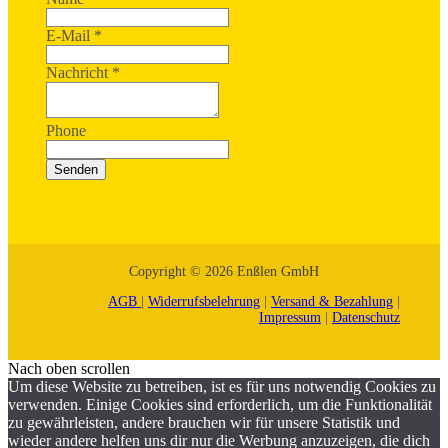
E-Mail
*
Nachricht
*
Phone
Senden
Copyright © 2026 Enßlen GmbH
AGB
|
Widerrufsbelehrung
|
Versand & Bezahlung
|
Impressum
|
Datenschutz
Nach oben scrollen
Um diese Website zu betreiben, ist es für uns notwendig Cookies zu
verwenden. Einige Cookies sind erforderlich, um die Funktionalität
zu gewährleisten, andere brauchen wir für unsere Statistik und
wieder andere helfen uns dir nur die Werbung anzuzeigen, die dich