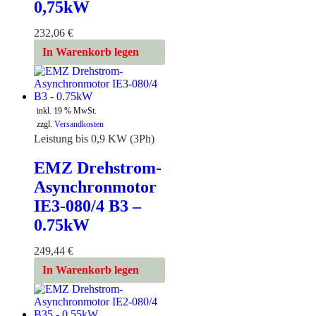
0,75kW
232,06
€
In Warenkorb legen
inkl. 19 % MwSt.
zzgl.
Versandkosten
Leistung bis 0,9 KW (3Ph)
EMZ Drehstrom-
Asynchronmotor
IE3-080/4 B3 –
0.75kW
249,44
€
In Warenkorb legen