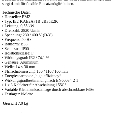
sorgt damit für flexible Einsatzmöglichkeiten.
Technische Daten
• Hersteller: EMZ
• Typ: IE2-KAE2A71B-2B35E2K
• Leistung: 0,55 kW
• Drehzahl: 2820 U/min
• Spannung: 230 / 400 V (D/Y)
• Frequenz: 50 Hz
• Bauform: B35
• Schutzart: IP55
• Isolationsklasse: F
• Wirkungsgrad: IE2 / 74,1 %
• Gehäuse: Aluminium
• Welle: 14 × 30 mm
• Flanschabmessung: 130 / 110 / 160 mm
• Energiesparmotor „high effiziency“
• Wirkungsgradbestimmung nach EN60034-2-1
• 1 x 3 Kaltleiter für Abschaltung 155C°
• Variable Klemmenkastenlage durch abschraubbare Füße
• Festlager: N-Seite
Gewicht
7,0 kg