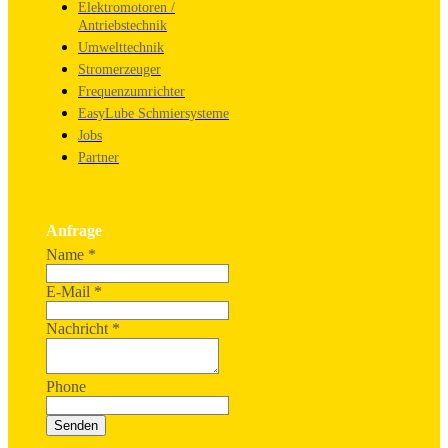
Elektromotoren /
Antriebstechnik
Umwelttechnik
Stromerzeuger
Frequenzumrichter
EasyLube Schmiersysteme
Jobs
Partner
Anfrage
Name
*
E-Mail
*
Nachricht
*
Phone
Senden