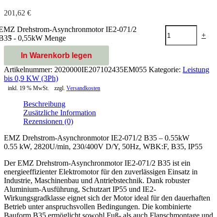
201,62
€
EMZ Drehstrom-Asynchronmotor IE2-071/2
-
+
B35 - 0,55kW Menge
In Warenkorb legen
Artikelnummer:
2020000IE207102435EM055
Kategorie:
Leistung
bis 0,9 KW (3Ph)
inkl. 19 % MwSt.
zzgl.
Versandkosten
Beschreibung
Zusätzliche Information
Rezensionen (0)
EMZ Drehstrom-Asynchronmotor IE2-071/2 B35 – 0.55kW
0.55 kW, 2820U/min, 230/400V D/Y, 50Hz, WBK:F, B35, IP55
Der EMZ Drehstrom-Asynchronmotor IE2-071/2 B35 ist ein
energieeffizienter Elektromotor für den zuverlässigen Einsatz in
Industrie, Maschinenbau und Antriebstechnik. Dank robuster
Aluminium-Ausführung, Schutzart IP55 und IE2-
Wirkungsgradklasse eignet sich der Motor ideal für den dauerhaften
Betrieb unter anspruchsvollen Bedingungen. Die kombinierte
Bauform B35 ermöglicht sowohl Fuß- als auch Flanschmontage und