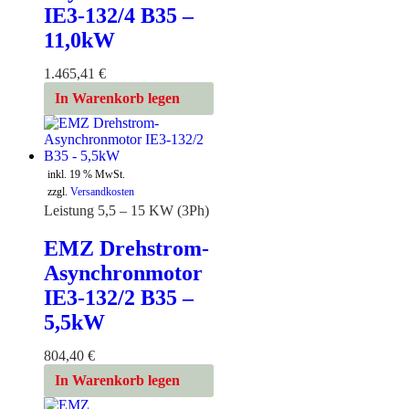
IE3-132/4 B35 –
11,0kW
1.465,41
€
In Warenkorb legen
inkl. 19 % MwSt.
zzgl.
Versandkosten
Leistung 5,5 – 15 KW (3Ph)
EMZ Drehstrom-
Asynchronmotor
IE3-132/2 B35 –
5,5kW
804,40
€
In Warenkorb legen