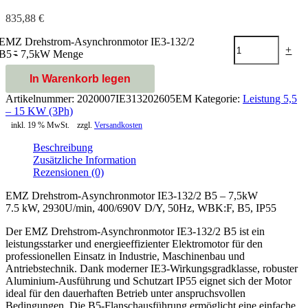
835,88
€
EMZ Drehstrom-Asynchronmotor IE3-132/2
-
+
B5 - 7,5kW Menge
In Warenkorb legen
Artikelnummer:
2020007IE313202605EM
Kategorie:
Leistung 5,5
– 15 KW (3Ph)
inkl. 19 % MwSt.
zzgl.
Versandkosten
Beschreibung
Zusätzliche Information
Rezensionen (0)
EMZ Drehstrom-Asynchronmotor IE3-132/2 B5 – 7,5kW
7.5 kW, 2930U/min, 400/690V D/Y, 50Hz, WBK:F, B5, IP55
Der EMZ Drehstrom-Asynchronmotor IE3-132/2 B5 ist ein
leistungsstarker und energieeffizienter Elektromotor für den
professionellen Einsatz in Industrie, Maschinenbau und
Antriebstechnik. Dank moderner IE3-Wirkungsgradklasse, robuster
Aluminium-Ausführung und Schutzart IP55 eignet sich der Motor
ideal für den dauerhaften Betrieb unter anspruchsvollen
Bedingungen. Die B5-Flanschausführung ermöglicht eine einfache