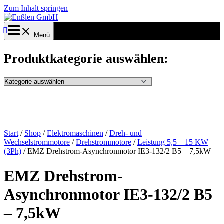
Zum Inhalt springen
Menü
Produktkategorie auswählen:
Start
/
Shop
/
Elektromaschinen
/
Dreh- und
Wechselstrommotore
/
Drehstrommotore
/
Leistung 5,5 – 15 KW
(3Ph)
/ EMZ Drehstrom-Asynchronmotor IE3-132/2 B5 – 7,5kW
EMZ Drehstrom-
Asynchronmotor IE3-132/2 B5
– 7,5kW