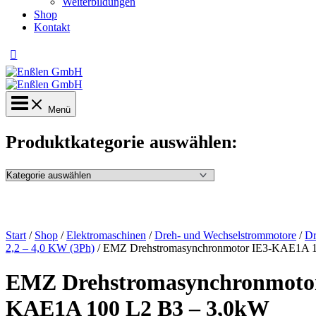
Weiterbildungen
Shop
Kontakt
Menü
Produktkategorie auswählen:
Start
/
Shop
/
Elektromaschinen
/
Dreh- und Wechselstrommotore
/
Dr
2,2 – 4,0 KW (3Ph)
/ EMZ Drehstromasynchronmotor IE3-KAE1A 1
EMZ Drehstromasynchronmotor
KAE1A 100 L2 B3 – 3,0kW