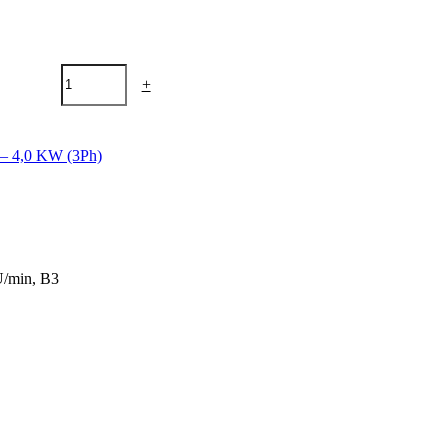
+
 – 4,0 KW (3Ph)
/min, B3