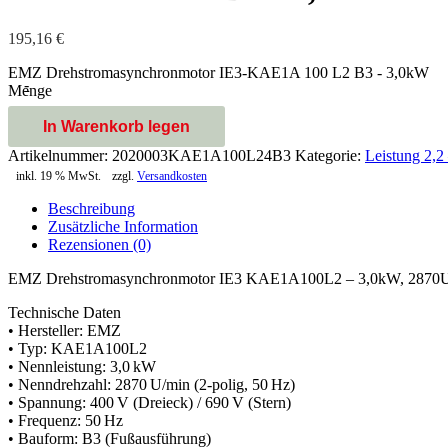
195,16
€
EMZ Drehstromasynchronmotor IE3-KAE1A 100 L2 B3 - 3,0kW
-
Menge
In Warenkorb legen
Artikelnummer:
2020003KAE1A100L24B3
Kategorie:
Leistung 2,2
inkl. 19 % MwSt.
zzgl.
Versandkosten
Beschreibung
Zusätzliche Information
Rezensionen (0)
EMZ Drehstromasynchronmotor IE3 KAE1A100L2 – 3,0kW, 2870U
Technische Daten
• Hersteller: EMZ
• Typ: KAE1A100L2
• Nennleistung: 3,0 kW
• Nenndrehzahl: 2870 U/min (2‑polig, 50 Hz)
• Spannung: 400 V (Dreieck) / 690 V (Stern)
• Frequenz: 50 Hz
• Bauform: B3 (Fußausführung)