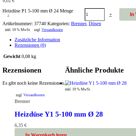
9,02
€
Heizdüse P1 5-100 mm Ø 24 Menge
-
+
In
Artikelnummer:
37740
Kategorien:
Brenner
,
Düsen
inkl. 19 % MwSt.
zzgl.
Versandkosten
Zusätzliche Information
Rezensionen (0)
Gewicht
0,08 kg
Rezensionen
Ähnliche Produkte
Es gibt noch keine Rezensionen.
inkl. 19 % MwSt.
zzgl.
Versandkosten
Brenner
Heizdüse Y1 5-100 mm Ø 28
6,35
€
In Warenkorb legen