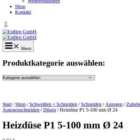
Weiterbildungen
Shop
Kontakt
Menü
Produktkategorie auswählen:
Start
/
Shop
/
Schweißen + Schneiden
/
Schneiden
/
Autogen
/
Zubeh
Autogenschneiden
/
Düsen
/ Heizdüse P1 5-100 mm Ø 24
Heizdüse P1 5-100 mm Ø 24