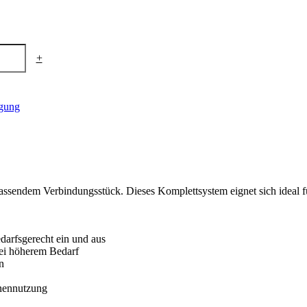
+
rgung
assendem Verbindungsstück. Dieses Komplettsystem eignet sich ideal 
darfsgerecht ein und aus
bei höherem Bedarf
n
rnennutzung