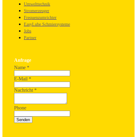
Umwelttechnik
Stromerzeuger
Frequenzumrichter
EasyLube Schmiersysteme
Jobs
Partner
Anfrage
Name
*
E-Mail
*
Nachricht
*
Phone
Senden