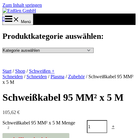
Zum Inhalt springen
Menü
Produktkategorie auswählen:
Start
/
Shop
/
Schweißen +
Schneiden
/
Schneiden
/
Plasma
/
Zubehör
/ Schweißkabel 95 MM²
x 5 M
Schweißkabel 95 MM² x 5 M
105,62
€
Schweißkabel 95 MM² x 5 M Menge
-
+