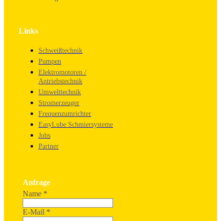
Links
Schweißtechnik
Pumpen
Elektromotoren /
Antriebstechnik
Umwelttechnik
Stromerzeuger
Frequenzumrichter
EasyLube Schmiersysteme
Jobs
Partner
Anfrage
Name
*
E-Mail
*