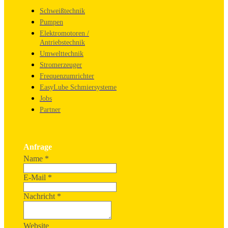
Schweißtechnik
Pumpen
Elektromotoren /
Antriebstechnik
Umwelttechnik
Stromerzeuger
Frequenzumrichter
EasyLube Schmiersysteme
Jobs
Partner
Anfrage
Name
*
E-Mail
*
Nachricht
*
Website