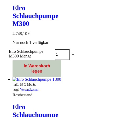
Elro
Schlauchpumpe
M300
4.748,10
€
Nur noch 1 verfügbar!
Elro Schlauchpumpe
-
+
M300 Menge
In Warenkorb
legen
inkl. 19 % MwSt.
zzgl.
Versandkosten
Restbestand
Elro
Schlauchpumpe