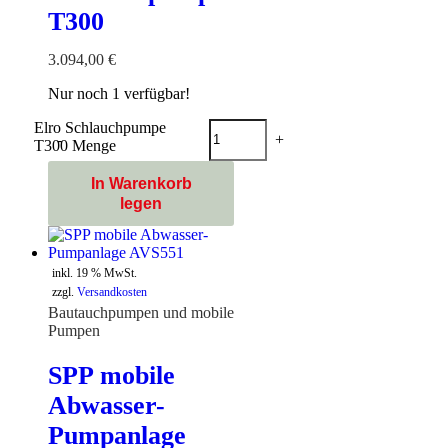
T300
3.094,00
€
Nur noch 1 verfügbar!
Elro Schlauchpumpe
-
+
T300 Menge
In Warenkorb
legen
inkl. 19 % MwSt.
zzgl.
Versandkosten
Bautauchpumpen und mobile
Pumpen
SPP mobile
Abwasser-
Pumpanlage