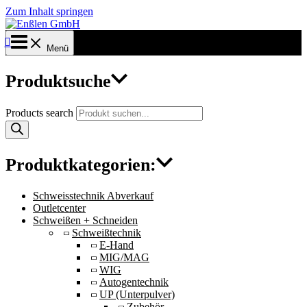
Zum Inhalt springen
Menü
Produktsuche
Products search
Produktkategorien:
Schweisstechnik Abverkauf
Outletcenter
Schweißen + Schneiden
Schweißtechnik
E-Hand
MIG/MAG
WIG
Autogentechnik
UP (Unterpulver)
Zubehör