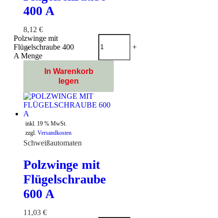
400 A
8,12
€
Polzwinge mit
Flügelschraube 400
-
+
A Menge
In Warenkorb
legen
inkl. 19 % MwSt.
zzgl.
Versandkosten
Schweißautomaten
Polzwinge mit
Flügelschraube
600 A
11,03
€