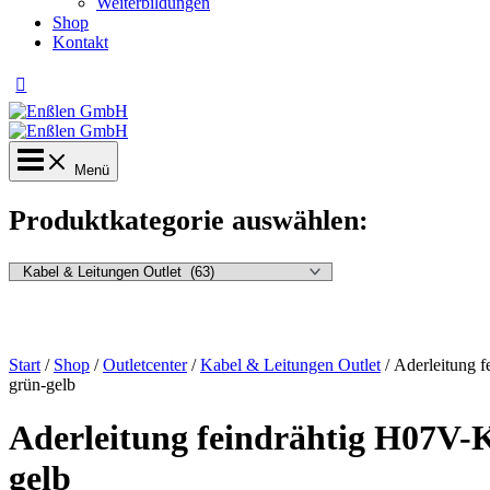
Weiterbildungen
Shop
Kontakt
Menü
Produktkategorie auswählen:
Start
/
Shop
/
Outletcenter
/
Kabel & Leitungen Outlet
/ Aderleitung 
grün-gelb
Aderleitung feindrähtig H07V-K
gelb