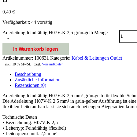
0,49
€
Verfügbarkeit:
44 vorrätig
Aderleitung feindrähtig H07V-K 2,5 grün-gelb Menge
-
In Warenkorb legen
Artikelnummer:
100631
Kategorie:
Kabel & Leitungen Outlet
inkl. 19 % MwSt.
zzgl.
Versandkosten
Beschreibung
Zusätzliche Information
Rezensionen (0)
Aderleitung feindrähtig H07V-K 2,5 mm² grün-gelb für flexible Schu
Die Aderleitung H07V-K 2,5 mm² in grün-gelber Ausführung ist eine fe
flexiblen Leiteraufbau lässt sie sich auch bei engen Biegeradien komf
Technische Daten
• Bezeichnung: H07V-K 2,5
• Leitertyp: Feindrähtig (flexibel)
• Leiterquerschnitt: 2,5 mm²