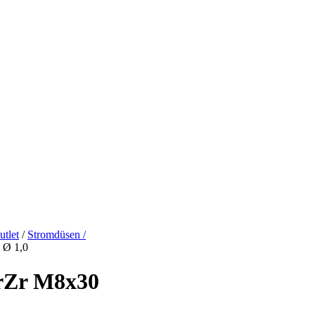
tlet
/
Stromdüsen /
 Ø 1,0
rZr M8x30