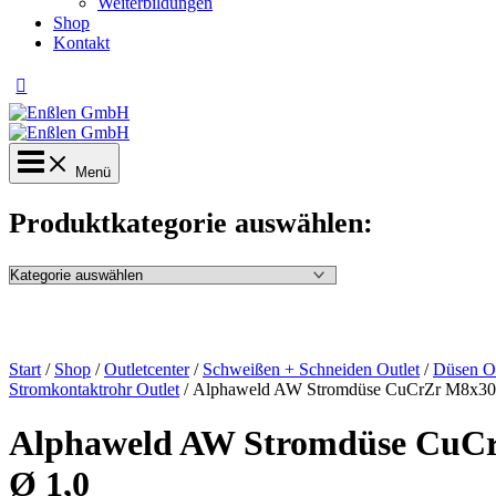
Weiterbildungen
Shop
Kontakt
Menü
Produktkategorie auswählen:
Start
/
Shop
/
Outletcenter
/
Schweißen + Schneiden Outlet
/
Düsen Ou
Stromkontaktrohr Outlet
/ Alphaweld AW Stromdüse CuCrZr M8x30
Alphaweld AW Stromdüse CuC
Ø 1,0