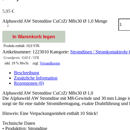
5,95
€
Alphaweld AW Stromdüse CuCrZr M8x30 Ø 1,0 Menge
-
In Warenkorb legen
Produkt enthält: 10,0
STK
Artikelnummer:
1223010
Kategorie:
Stromdüsen / Stromkontaktrohr 
0,60
€
/
STK
inkl. 19 % MwSt.
zzgl.
Versandkosten
Beschreibung
Zusätzliche Information
Rezensionen (0)
Alphaweld AW Stromdüse CuCrZr M8x30 Ø 1,0
Die Alphaweld AW Stromdüse mit M8-Gewinde und 30 mm Länge ist 
sorgt sie für eine stabile Stromübertragung, exakte Drahtführung un
Hinweis: Eine Verpackungseinheit enthält 10 Stück!
Technische Daten
• Produkttyp: Stromdüse