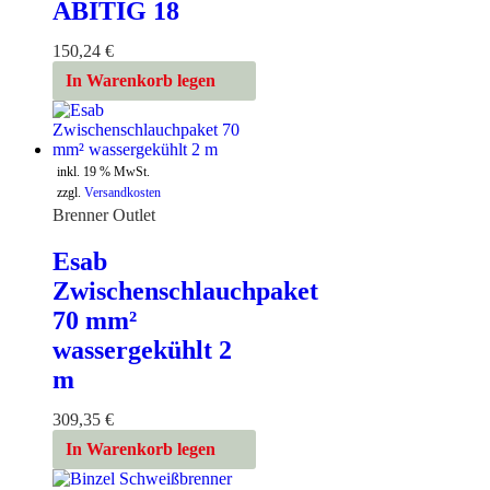
ABITIG 18
150,24
€
In Warenkorb legen
inkl. 19 % MwSt.
zzgl.
Versandkosten
Brenner Outlet
Esab
Zwischenschlauchpaket
70 mm²
wassergekühlt 2
m
309,35
€
In Warenkorb legen