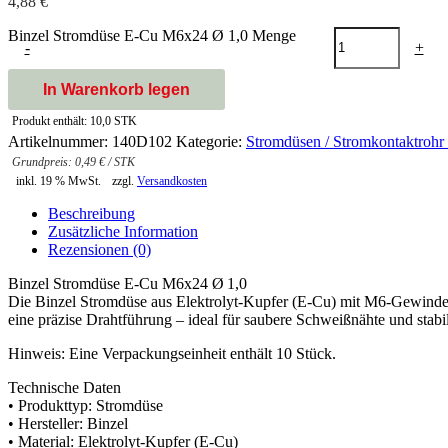
4,88
€
Binzel Stromdüse E-Cu M6x24 Ø 1,0 Menge
-
+
In Warenkorb legen
Produkt enthält: 10,0
STK
Artikelnummer:
140D102
Kategorie:
Stromdüsen / Stromkontaktrohr 
0,49
€
/
STK
inkl. 19 % MwSt.
zzgl.
Versandkosten
Beschreibung
Zusätzliche Information
Rezensionen (0)
Binzel Stromdüse E-Cu M6x24 Ø 1,0
Die Binzel Stromdüse aus Elektrolyt-Kupfer (E-Cu) mit M6-Gewinde 
eine präzise Drahtführung – ideal für saubere Schweißnähte und stabi
Hinweis: Eine Verpackungseinheit enthält 10 Stück.
Technische Daten
• Produkttyp: Stromdüse
• Hersteller: Binzel
• Material: Elektrolyt-Kupfer (E-Cu)