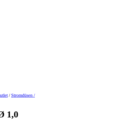
tlet
/
Stromdüsen /
Ø 1,0