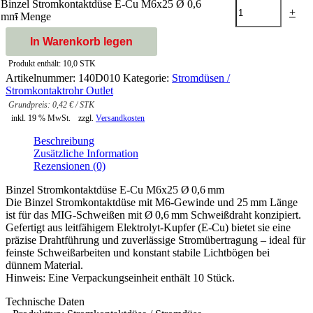
Binzel Stromkontaktdüse E-Cu M6x25 Ø 0,6
-
+
mm Menge
In Warenkorb legen
Produkt enthält: 10,0
STK
Artikelnummer:
140D010
Kategorie:
Stromdüsen /
Stromkontaktrohr Outlet
0,42
€
/
STK
inkl. 19 % MwSt.
zzgl.
Versandkosten
Beschreibung
Zusätzliche Information
Rezensionen (0)
Binzel Stromkontaktdüse E-Cu M6x25 Ø 0,6 mm
Die Binzel Stromkontaktdüse mit M6-Gewinde und 25 mm Länge
ist für das MIG-Schweißen mit Ø 0,6 mm Schweißdraht konzipiert.
Gefertigt aus leitfähigem Elektrolyt-Kupfer (E-Cu) bietet sie eine
präzise Drahtführung und zuverlässige Stromübertragung – ideal für
feinste Schweißarbeiten und konstant stabile Lichtbögen bei
dünnem Material.
Hinweis: Eine Verpackungseinheit enthält 10 Stück.
Technische Daten