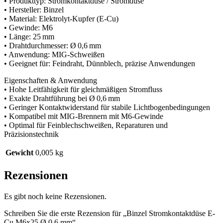
• Produkttyp: Stromkontaktdüse / Stromdüse
• Hersteller: Binzel
• Material: Elektrolyt-Kupfer (E-Cu)
• Gewinde: M6
• Länge: 25 mm
• Drahtdurchmesser: Ø 0,6 mm
• Anwendung: MIG-Schweißen
• Geeignet für: Feindraht, Dünnblech, präzise Anwendungen
Eigenschaften & Anwendung
• Hohe Leitfähigkeit für gleichmäßigen Stromfluss
• Exakte Drahtführung bei Ø 0,6 mm
• Geringer Kontaktwiderstand für stabile Lichtbogenbedingungen
• Kompatibel mit MIG-Brennern mit M6-Gewinde
• Optimal für Feinblechschweißen, Reparaturen und
Präzisionstechnik
Gewicht
0,005 kg
Rezensionen
Es gibt noch keine Rezensionen.
Schreiben Sie die erste Rezension für „Binzel Stromkontaktdüse E-
Cu M6x25 Ø 0,6 mm“