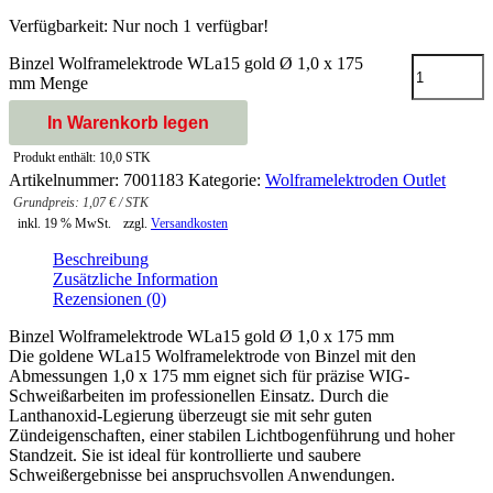
Verfügbarkeit:
Nur noch 1 verfügbar!
Binzel Wolframelektrode WLa15 gold Ø 1,0 x 175
mm Menge
In Warenkorb legen
Produkt enthält: 10,0
STK
Artikelnummer:
7001183
Kategorie:
Wolframelektroden Outlet
1,07
€
/
STK
inkl. 19 % MwSt.
zzgl.
Versandkosten
Beschreibung
Zusätzliche Information
Rezensionen (0)
Binzel Wolframelektrode WLa15 gold Ø 1,0 x 175 mm
Die goldene WLa15 Wolframelektrode von Binzel mit den
Abmessungen 1,0 x 175 mm eignet sich für präzise WIG-
Schweißarbeiten im professionellen Einsatz. Durch die
Lanthanoxid-Legierung überzeugt sie mit sehr guten
Zündeigenschaften, einer stabilen Lichtbogenführung und hoher
Standzeit. Sie ist ideal für kontrollierte und saubere
Schweißergebnisse bei anspruchsvollen Anwendungen.