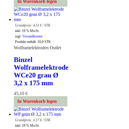
In Warenkorb legen
4,51
€
/
STK
inkl. 19 % MwSt.
zzgl.
Versandkosten
Produkt enthält: 10,0
STK
Wolframelektroden Outlet
Binzel
Wolframelektrode
WCe20 grau Ø
3,2 x 175 mm
45,10
€
In Warenkorb legen
4,17
€
/
STK
inkl. 19 % MwSt.