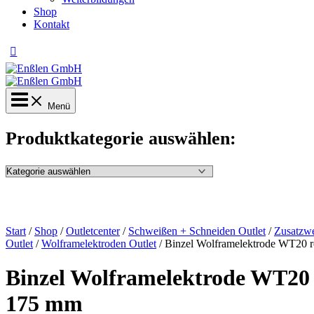
Shop
Kontakt
Menü
Produktkategorie auswählen:
Start
/
Shop
/
Outletcenter
/
Schweißen + Schneiden Outlet
/
Zusatzwe
Outlet
/
Wolframelektroden Outlet
/ Binzel Wolframelektrode WT20 r
Binzel Wolframelektrode WT20 
175 mm