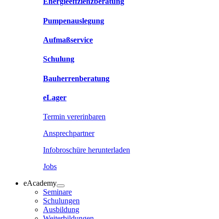
Energieeffzienzberatung
Pumpenauslegung
Aufmaßservice
Schulung
Bauherrenberatung
eLager
Termin vererinbaren
Ansprechpartner
Infobroschüre herunterladen
Jobs
eAcademy
Seminare
Schulungen
Ausbildung
Weiterbildungen