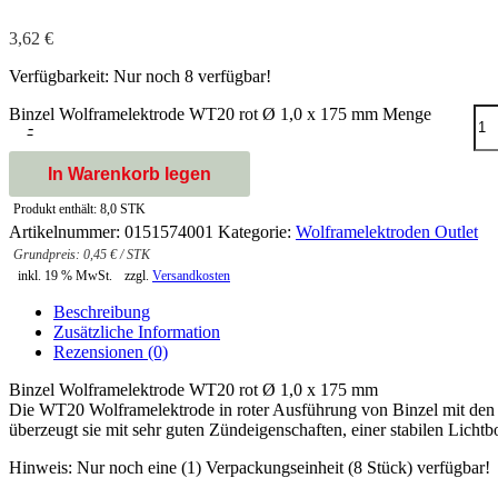
3,62
€
Verfügbarkeit:
Nur noch 8 verfügbar!
Binzel Wolframelektrode WT20 rot Ø 1,0 x 175 mm Menge
-
In Warenkorb legen
Produkt enthält: 8,0
STK
Artikelnummer:
0151574001
Kategorie:
Wolframelektroden Outlet
0,45
€
/
STK
inkl. 19 % MwSt.
zzgl.
Versandkosten
Beschreibung
Zusätzliche Information
Rezensionen (0)
Binzel Wolframelektrode WT20 rot Ø 1,0 x 175 mm
Die WT20 Wolframelektrode in roter Ausführung von Binzel mit den
überzeugt sie mit sehr guten Zündeigenschaften, einer stabilen Licht
Hinweis: Nur noch eine (1) Verpackungseinheit (8 Stück) verfügbar!