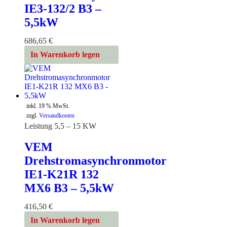
IE3-132/2 B3 –
5,5kW
686,65
€
In Warenkorb legen
inkl. 19 % MwSt.
zzgl.
Versandkosten
Leistung 5,5 – 15 KW
VEM
Drehstromasynchronmotor
IE1-K21R 132
MX6 B3 – 5,5kW
416,50
€
In Warenkorb legen