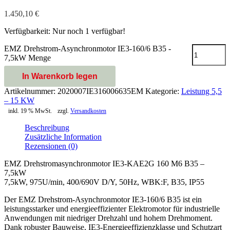
1.450,10
€
Verfügbarkeit:
Nur noch 1 verfügbar!
EMZ Drehstrom-Asynchronmotor IE3-160/6 B35 -
7,5kW Menge
In Warenkorb legen
Artikelnummer:
2020007IE316006635EM
Kategorie:
Leistung 5,5
– 15 KW
inkl. 19 % MwSt.
zzgl.
Versandkosten
Beschreibung
Zusätzliche Information
Rezensionen (0)
EMZ Drehstromasynchronmotor IE3-KAE2G 160 M6 B35 –
7,5kW
7,5kW, 975U/min, 400/690V D/Y, 50Hz, WBK:F, B35, IP55
Der EMZ Drehstrom-Asynchronmotor IE3-160/6 B35 ist ein
leistungsstarker und energieeffizienter Elektromotor für industrielle
Anwendungen mit niedriger Drehzahl und hohem Drehmoment.
Dank robuster Bauweise, IE3-Energieeffizienzklasse und Schutzart