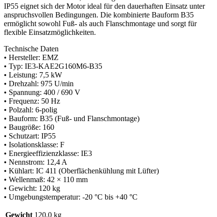
IP55 eignet sich der Motor ideal für den dauerhaften Einsatz unter
anspruchsvollen Bedingungen. Die kombinierte Bauform B35
ermöglicht sowohl Fuß- als auch Flanschmontage und sorgt für
flexible Einsatzmöglichkeiten.
Technische Daten
• Hersteller: EMZ
• Typ: IE3-KAE2G160M6-B35
• Leistung: 7,5 kW
• Drehzahl: 975 U/min
• Spannung: 400 / 690 V
• Frequenz: 50 Hz
• Polzahl: 6-polig
• Bauform: B35 (Fuß- und Flanschmontage)
• Baugröße: 160
• Schutzart: IP55
• Isolationsklasse: F
• Energieeffizienzklasse: IE3
• Nennstrom: 12,4 A
• Kühlart: IC 411 (Oberflächenkühlung mit Lüfter)
• Wellenmaß: 42 × 110 mm
• Gewicht: 120 kg
• Umgebungstemperatur: -20 °C bis +40 °C
Gewicht
120,0 kg