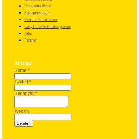
Umwelttechnik
Stromerzeuger
Frequenzumrichter
EasyLube Schmiersysteme
Jobs
Partner
Anfrage
Name
*
E-Mail
*
Nachricht
*
Website
Senden