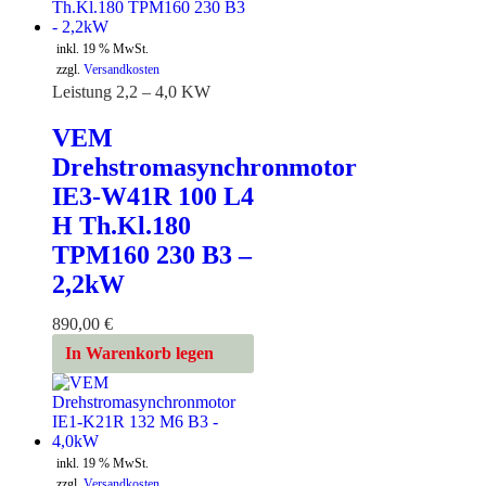
inkl. 19 % MwSt.
zzgl.
Versandkosten
Leistung 2,2 – 4,0 KW
VEM
Drehstromasynchronmotor
IE3-W41R 100 L4
H Th.Kl.180
TPM160 230 B3 –
2,2kW
890,00
€
In Warenkorb legen
inkl. 19 % MwSt.
zzgl.
Versandkosten