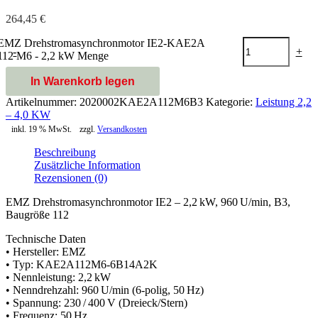
264,45
€
EMZ Drehstromasynchronmotor IE2-KAE2A
-
+
112 M6 - 2,2 kW Menge
In Warenkorb legen
Artikelnummer:
2020002KAE2A112M6B3
Kategorie:
Leistung 2,2
– 4,0 KW
inkl. 19 % MwSt.
zzgl.
Versandkosten
Beschreibung
Zusätzliche Information
Rezensionen (0)
EMZ Drehstromasynchronmotor IE2 – 2,2 kW, 960 U/min, B3,
Baugröße 112
Technische Daten
• Hersteller: EMZ
• Typ: KAE2A112M6-6B14A2K
• Nennleistung: 2,2 kW
• Nenndrehzahl: 960 U/min (6-polig, 50 Hz)
• Spannung: 230 / 400 V (Dreieck/Stern)
• Frequenz: 50 Hz