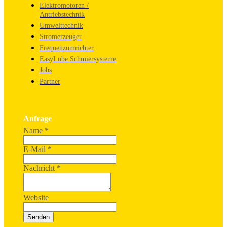
Elektromotoren /
Antriebstechnik
Umwelttechnik
Stromerzeuger
Frequenzumrichter
EasyLube Schmiersysteme
Jobs
Partner
Anfrage
Name
*
E-Mail
*
Nachricht
*
Website
Senden