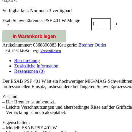
60,84
€
Verfügbarkeit:
Nur noch 3 verfügbar!
Esab Schweißbrenner PSF 401 W Menge
-
+
In Warenkorb legen
Artikelnummer:
0368800883
Kategorie:
Brenner Outlet
inkl. 19 % MwSt.
zzgl.
Versandkosten
Beschreibung
Zusätzliche Information
Rezensionen (0)
Der ESAB PSF 401 W ist ein hochwertiger MIG/MAG-Schweißbrenner, d
professionellen Einsatz, insbesondere bei längeren Schweißprozessen
Zustand:
– Der Brenner ist unbenutzt.
– Leichte Verschmutzungen und altersbedingte Risse auf der Griffscha
– Verpackung ist noch akzeptabel.
Eigenschaften:
– Modell: ESAB PSF 401 W