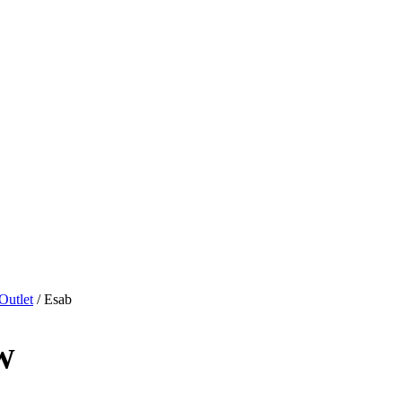
Outlet
/ Esab
 W