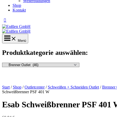
Weiterbildungen
Shop
Kontakt
Menü
Produktkategorie auswählen:
Start
/
Shop
/
Outletcenter
/
Schweißen + Schneiden Outlet
/
Brenner 
Schweißbrenner PSF 401 W
Esab Schweißbrenner PSF 401