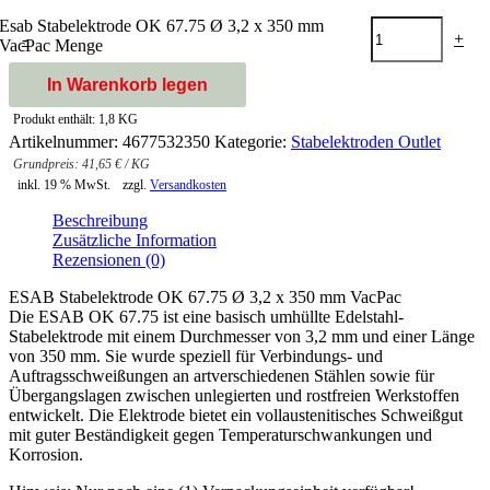
Esab Stabelektrode OK 67.75 Ø 3,2 x 350 mm
-
+
VacPac Menge
In Warenkorb legen
Produkt enthält: 1,8
KG
Artikelnummer:
4677532350
Kategorie:
Stabelektroden Outlet
41,65
€
/
KG
inkl. 19 % MwSt.
zzgl.
Versandkosten
Beschreibung
Zusätzliche Information
Rezensionen (0)
ESAB Stabelektrode OK 67.75 Ø 3,2 x 350 mm VacPac
Die ESAB OK 67.75 ist eine basisch umhüllte Edelstahl-
Stabelektrode mit einem Durchmesser von 3,2 mm und einer Länge
von 350 mm. Sie wurde speziell für Verbindungs- und
Auftragsschweißungen an artverschiedenen Stählen sowie für
Übergangslagen zwischen unlegierten und rostfreien Werkstoffen
entwickelt. Die Elektrode bietet ein vollaustenitisches Schweißgut
mit guter Beständigkeit gegen Temperaturschwankungen und
Korrosion.