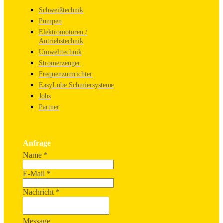
Schweißtechnik
Pumpen
Elektromotoren /
Antriebstechnik
Umwelttechnik
Stromerzeuger
Frequenzumrichter
EasyLube Schmiersysteme
Jobs
Partner
Anfrage
Name
*
E-Mail
*
Nachricht
*
Message