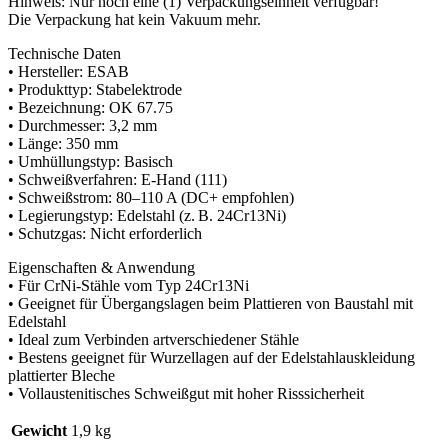
Hinweis: Nur noch eine (1) Verpackungseinheit verfügbar!
Die Verpackung hat kein Vakuum mehr.
Technische Daten
• Hersteller: ESAB
• Produkttyp: Stabelektrode
• Bezeichnung: OK 67.75
• Durchmesser: 3,2 mm
• Länge: 350 mm
• Umhüllungstyp: Basisch
• Schweißverfahren: E-Hand (111)
• Schweißstrom: 80–110 A (DC+ empfohlen)
• Legierungstyp: Edelstahl (z. B. 24Cr13Ni)
• Schutzgas: Nicht erforderlich
Eigenschaften & Anwendung
• Für CrNi-Stähle vom Typ 24Cr13Ni
• Geeignet für Übergangslagen beim Plattieren von Baustahl mit
Edelstahl
• Ideal zum Verbinden artverschiedener Stähle
• Bestens geeignet für Wurzellagen auf der Edelstahlauskleidung
plattierter Bleche
• Vollaustenitisches Schweißgut mit hoher Risssicherheit
Gewicht
1,9 kg