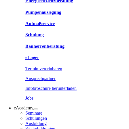
Energieeffzienzberatung
Pumpenauslegung
Aufmaßservice
Schulung
Bauherrenberatung
eLager
Termin vererinbaren
Ansprechpartner
Infobroschüre herunterladen
Jobs
eAcademy
Seminare
Schulungen
Ausbildung
Weiterbildungen