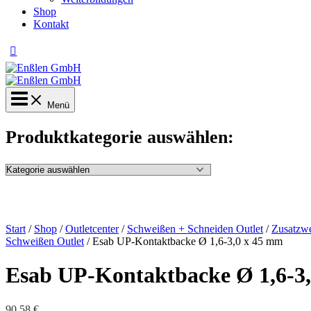
Shop
Kontakt
Menü
Produktkategorie auswählen:
Start
/
Shop
/
Outletcenter
/
Schweißen + Schneiden Outlet
/
Zusatzwe
Schweißen Outlet
/ Esab UP-Kontaktbacke Ø 1,6-3,0 x 45 mm
Esab UP-Kontaktbacke Ø 1,6-3
90,58
€