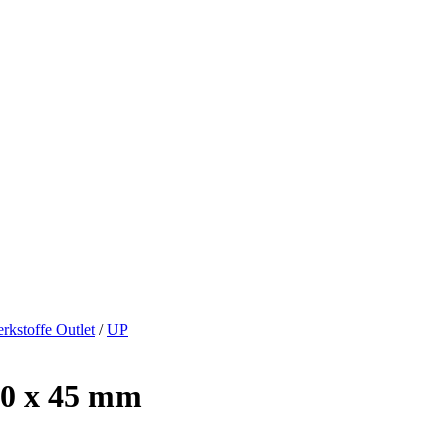
rkstoffe Outlet
/
UP
,0 x 45 mm