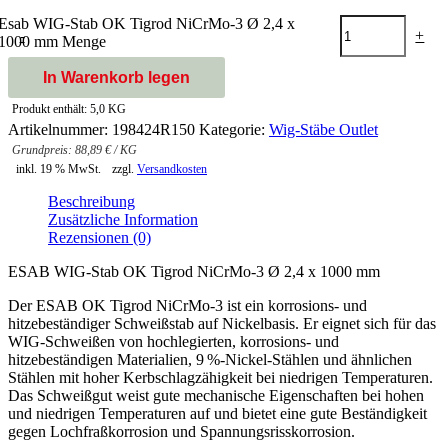
Esab WIG-Stab OK Tigrod NiCrMo-3 Ø 2,4 x
-
+
1000 mm Menge
In Warenkorb legen
Produkt enthält: 5,0
KG
Artikelnummer:
198424R150
Kategorie:
Wig-Stäbe Outlet
88,89
€
/
KG
inkl. 19 % MwSt.
zzgl.
Versandkosten
Beschreibung
Zusätzliche Information
Rezensionen (0)
ESAB WIG-Stab OK Tigrod NiCrMo-3 Ø 2,4 x 1000 mm
Der ESAB OK Tigrod NiCrMo-3 ist ein korrosions- und
hitzebeständiger Schweißstab auf Nickelbasis. Er eignet sich für das
WIG-Schweißen von hochlegierten, korrosions- und
hitzebeständigen Materialien, 9 %-Nickel-Stählen und ähnlichen
Stählen mit hoher Kerbschlagzähigkeit bei niedrigen Temperaturen.
Das Schweißgut weist gute mechanische Eigenschaften bei hohen
und niedrigen Temperaturen auf und bietet eine gute Beständigkeit
gegen Lochfraßkorrosion und Spannungsrisskorrosion.