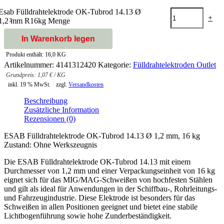
Esab Fülldrahtelektrode OK-Tubrod 14.13 Ø
-
+
1,2 mm R16kg Menge
In Warenkorb legen
Produkt enthält: 16,0
KG
Artikelnummer:
4141312420
Kategorie:
Fülldrahtelektroden Outlet
1,07
€
/
KG
inkl. 19 % MwSt.
zzgl.
Versandkosten
Beschreibung
Zusätzliche Information
Rezensionen (0)
ESAB Fülldrahtelektrode OK-Tubrod 14.13 Ø 1,2 mm, 16 kg
Zustand: Ohne Werkszeugnis
Die ESAB Fülldrahtelektrode OK-Tubrod 14.13 mit einem
Durchmesser von 1,2 mm und einer Verpackungseinheit von 16 kg
eignet sich für das MIG/MAG-Schweißen von hochfesten Stählen
und gilt als ideal für Anwendungen in der Schiffbau-, Rohrleitungs-
und Fahrzeugindustrie. Diese Elektrode ist besonders für das
Schweißen in allen Positionen geeignet und bietet eine stabile
Lichtbogenführung sowie hohe Zunderbeständigkeit.