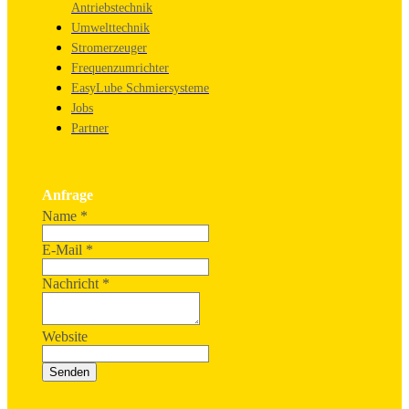
Antriebstechnik
Umwelttechnik
Stromerzeuger
Frequenzumrichter
EasyLube Schmiersysteme
Jobs
Partner
Anfrage
Name
*
E-Mail
*
Nachricht
*
Website
Senden