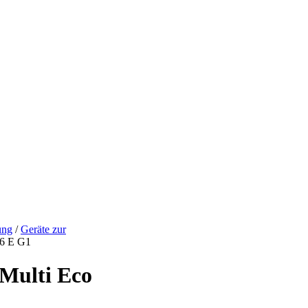
ung
/
Geräte zur
36 E G1
Multi Eco