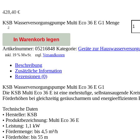
428,40
€
KSB Wasserversorgunsgpumpe Multi Eco 36 E G1 Menge
-
In Warenkorb legen
Artikelnummer:
05216848
Kategorie:
Geräte zur Hauswasserversorg
inkl. 19 % MwSt.
zzgl.
Versandkosten
Beschreibung
Zusätzliche Information
Rezensionen (0)
KSB Wasserversorgungspumpe Multi Eco 36 E G1
Die KSB Multi Eco 36 E ist eine mehrstufige, selbstansaugende Krei
Förderhöhen bei gleichzeitig geräuscharmem und energieeffizientem B
Technische Daten
• Hersteller: KSB
• Produktbezeichnung: Multi Eco 36 E
• Leistung: 1,1 kW
• Fördermenge: bis 4,5 m³/h
• Förderhöhe: bis 55 m