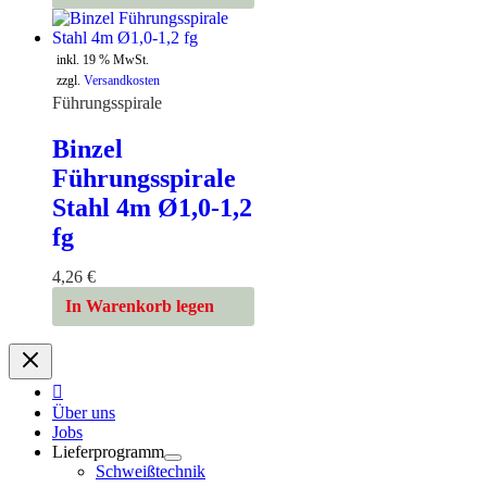
inkl. 19 % MwSt.
zzgl.
Versandkosten
Führungsspirale
Binzel
Führungsspirale
Stahl 4m Ø1,0-1,2
fg
4,26
€
In Warenkorb legen
Über uns
Jobs
Lieferprogramm
Schweißtechnik