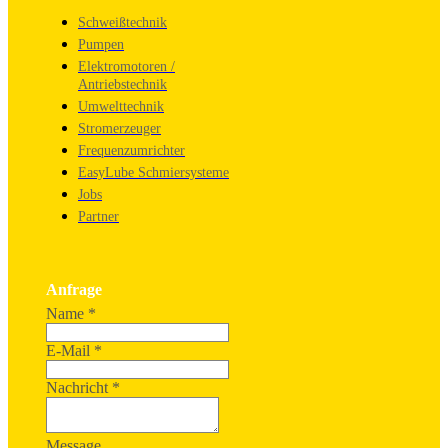
Schweißtechnik
Pumpen
Elektromotoren /
Antriebstechnik
Umwelttechnik
Stromerzeuger
Frequenzumrichter
EasyLube Schmiersysteme
Jobs
Partner
Anfrage
Name
*
E-Mail
*
Nachricht
*
Message