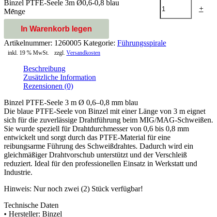
Binzel PTFE-Seele 3m Ø0,6-0,8 blau
-
+
Menge
In Warenkorb legen
Artikelnummer:
1260005
Kategorie:
Führungsspirale
inkl. 19 % MwSt.
zzgl.
Versandkosten
Beschreibung
Zusätzliche Information
Rezensionen (0)
Binzel PTFE-Seele 3 m Ø 0,6–0,8 mm blau
Die blaue PTFE-Seele von Binzel mit einer Länge von 3 m eignet
sich für die zuverlässige Drahtführung beim MIG/MAG-Schweißen.
Sie wurde speziell für Drahtdurchmesser von 0,6 bis 0,8 mm
entwickelt und sorgt durch das PTFE-Material für eine
reibungsarme Führung des Schweißdrahtes. Dadurch wird ein
gleichmäßiger Drahtvorschub unterstützt und der Verschleiß
reduziert. Ideal für den professionellen Einsatz in Werkstatt und
Industrie.
Hinweis: Nur noch zwei (2) Stück verfügbar!
Technische Daten
• Hersteller: Binzel