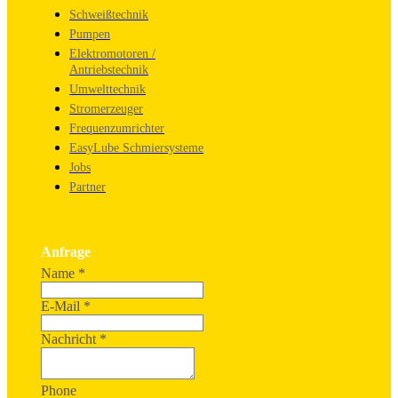
Schweißtechnik
Pumpen
Elektromotoren /
Antriebstechnik
Umwelttechnik
Stromerzeuger
Frequenzumrichter
EasyLube Schmiersysteme
Jobs
Partner
Anfrage
Name
*
E-Mail
*
Nachricht
*
Phone