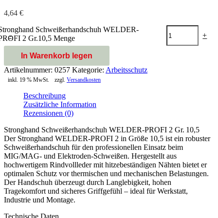
4,64
€
Stronghand Schweißerhandschuh WELDER-
-
+
PROFI 2 Gr.10,5 Menge
In Warenkorb legen
Artikelnummer:
0257
Kategorie:
Arbeitsschutz
inkl. 19 % MwSt.
zzgl.
Versandkosten
Beschreibung
Zusätzliche Information
Rezensionen (0)
Stronghand Schweißerhandschuh WELDER-PROFI 2 Gr. 10,5
Der Stronghand WELDER-PROFI 2 in Größe 10,5 ist ein robuster
Schweißerhandschuh für den professionellen Einsatz beim
MIG/MAG- und Elektroden-Schweißen. Hergestellt aus
hochwertigem Rindvollleder mit hitzebeständigen Nähten bietet er
optimalen Schutz vor thermischen und mechanischen Belastungen.
Der Handschuh überzeugt durch Langlebigkeit, hohen
Tragekomfort und sicheres Griffgefühl – ideal für Werkstatt,
Industrie und Montage.
Technische Daten