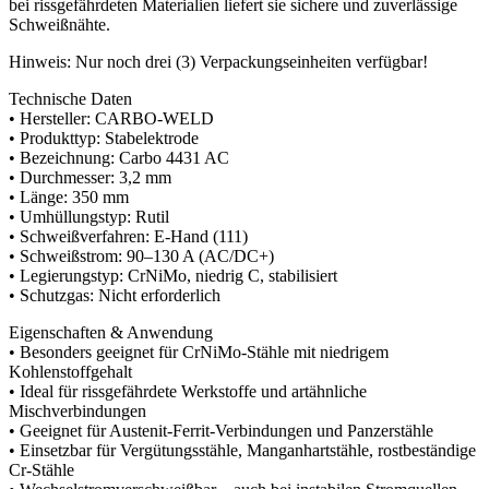
bei rissgefährdeten Materialien liefert sie sichere und zuverlässige
Schweißnähte.
Hinweis: Nur noch drei (3) Verpackungseinheiten verfügbar!
Technische Daten
• Hersteller: CARBO-WELD
• Produkttyp: Stabelektrode
• Bezeichnung: Carbo 4431 AC
• Durchmesser: 3,2 mm
• Länge: 350 mm
• Umhüllungstyp: Rutil
• Schweißverfahren: E-Hand (111)
• Schweißstrom: 90–130 A (AC/DC+)
• Legierungstyp: CrNiMo, niedrig C, stabilisiert
• Schutzgas: Nicht erforderlich
Eigenschaften & Anwendung
• Besonders geeignet für CrNiMo-Stähle mit niedrigem
Kohlenstoffgehalt
• Ideal für rissgefährdete Werkstoffe und artähnliche
Mischverbindungen
• Geeignet für Austenit-Ferrit-Verbindungen und Panzerstähle
• Einsetzbar für Vergütungsstähle, Manganhartstähle, rostbeständige
Cr-Stähle