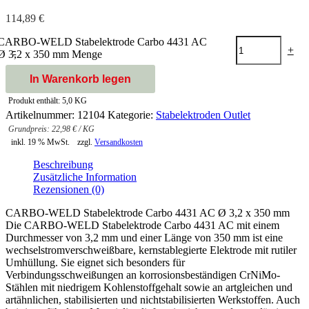
114,89
€
CARBO-WELD Stabelektrode Carbo 4431 AC
-
+
Ø 3,2 x 350 mm Menge
In Warenkorb legen
Produkt enthält: 5,0
KG
Artikelnummer:
12104
Kategorie:
Stabelektroden Outlet
22,98
€
/
KG
inkl. 19 % MwSt.
zzgl.
Versandkosten
Beschreibung
Zusätzliche Information
Rezensionen (0)
CARBO-WELD Stabelektrode Carbo 4431 AC Ø 3,2 x 350 mm
Die CARBO-WELD Stabelektrode Carbo 4431 AC mit einem
Durchmesser von 3,2 mm und einer Länge von 350 mm ist eine
wechselstromverschweißbare, kernstablegierte Elektrode mit rutiler
Umhüllung. Sie eignet sich besonders für
Verbindungsschweißungen an korrosionsbeständigen CrNiMo-
Stählen mit niedrigem Kohlenstoffgehalt sowie an artgleichen und
artähnlichen, stabilisierten und nichtstabilisierten Werkstoffen. Auch