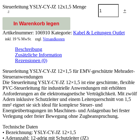
Steuerleitung YSLY-CY-JZ 12x1,5 Menge
-
+
In Warenkorb legen
Artikelnummer:
106910
Kategorie:
Kabel & Leitungen Outlet
inkl. 19 % MwSt.
zzgl.
Versandkosten
Beschreibung
Zusätzliche Information
Rezensionen (0)
Steuerleitung YSLY-CY-JZ 12×1,5 für EMV-geschützte Mehrader-
Steueranwendungen
Die Steuerleitung YSLY-CY-JZ 12×1,5 ist eine geschirmte, flexible
PVC-Steuerleitung für industrielle Anwendungen mit erhöhten
Anforderungen an die elektromagnetische Verträglichkeit. Mit zwölf
Adern inklusive Schutzleiter und einem Leiterquerschnitt von 1,5
mm² eignet sie sich ideal für komplexe Steuer- und
Energieübertragungen im Maschinen- und Anlagenbau bei fester
Verlegung oder freier Bewegung ohne Zugbeanspruchung.
Technische Daten
• Bezeichnung: YSLY-CY-JZ 12×1,5
• Aderanzahl: 12-adrig mit Schutzleiter (JZ)