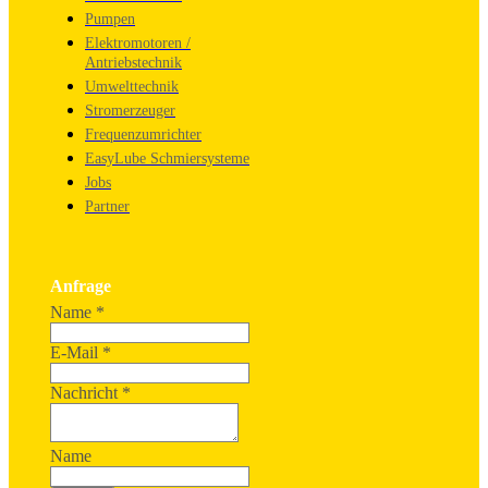
Pumpen
Elektromotoren /
Antriebstechnik
Umwelttechnik
Stromerzeuger
Frequenzumrichter
EasyLube Schmiersysteme
Jobs
Partner
Anfrage
Name
*
E-Mail
*
Nachricht
*
Name