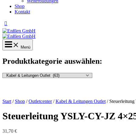
Weiterbildungen
Shop
Kontakt
Menü
Produktkategorie auswählen:
Start
/
Shop
/
Outletcenter
/
Kabel & Leitungen Outlet
/ Steuerleitun
Steuerleitung YSLY-CY-JZ 4×25
31,70
€