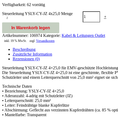
Verfügbarkeit:
62 vorrätig
Steuerleitung YSLY-CY-JZ 4x25,0 Menge
-
+
In Warenkorb legen
Artikelnummer:
106974
Kategorie:
Kabel & Leitungen Outlet
inkl. 19 % MwSt.
zzgl.
Versandkosten
Beschreibung
Zusätzliche Information
Rezensionen (0)
Steuerleitung YSLY-CY-JZ 4×25,0 für EMV-geschützte Hochleistu
Die Steuerleitung YSLY-CY-JZ 4×25,0 ist eine geschirmte, flexible 
Schutzleiter und einem Leiterquerschnitt von 25,0 mm² eignet sie si
Technische Daten
• Bezeichnung: YSLY-CY-JZ 4×25,0
• Aderanzahl: 4-adrig mit Schutzleiter (JZ)
• Leiterquerschnitt: 25,0 mm²
• Leiter: Feindrähtige blanke Kupferlitze
• Abschirmung: Geflecht aus verzinnten Kupferdrähten (ca. 85 % op
• Mantelfarbe: Transparent