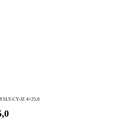
g YSLY-CY-JZ 4×25,0
,0