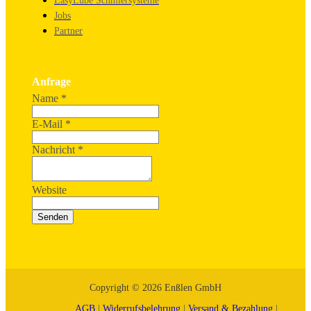
EasyLube Schmiersysteme
Jobs
Partner
Anfrage
Name
*
E-Mail
*
Nachricht
*
Website
Senden
Copyright © 2026 Enßlen GmbH
AGB
|
Widerrufsbelehrung
|
Versand & Bezahlung
|