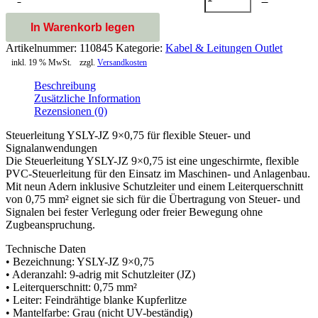
In Warenkorb legen
Artikelnummer:
110845
Kategorie:
Kabel & Leitungen Outlet
inkl. 19 % MwSt.
zzgl.
Versandkosten
Beschreibung
Zusätzliche Information
Rezensionen (0)
Steuerleitung YSLY-JZ 9×0,75 für flexible Steuer- und
Signalanwendungen
Die Steuerleitung YSLY-JZ 9×0,75 ist eine ungeschirmte, flexible
PVC-Steuerleitung für den Einsatz im Maschinen- und Anlagenbau.
Mit neun Adern inklusive Schutzleiter und einem Leiterquerschnitt
von 0,75 mm² eignet sie sich für die Übertragung von Steuer- und
Signalen bei fester Verlegung oder freier Bewegung ohne
Zugbeanspruchung.
Technische Daten
• Bezeichnung: YSLY-JZ 9×0,75
• Aderanzahl: 9-adrig mit Schutzleiter (JZ)
• Leiterquerschnitt: 0,75 mm²
• Leiter: Feindrähtige blanke Kupferlitze
• Mantelfarbe: Grau (nicht UV-beständig)