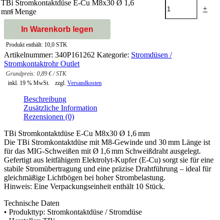
TBi Stromkontaktdüse E-Cu M8x30 Ø 1,6
-
+
mm Menge
In Warenkorb legen
Produkt enthält: 10,0
STK
Artikelnummer:
340P161262
Kategorie:
Stromdüsen /
Stromkontaktrohr Outlet
0,89
€
/
STK
inkl. 19 % MwSt.
zzgl.
Versandkosten
Beschreibung
Zusätzliche Information
Rezensionen (0)
TBi Stromkontaktdüse E-Cu M8x30 Ø 1,6 mm
Die TBi Stromkontaktdüse mit M8-Gewinde und 30 mm Länge ist
für das MIG-Schweißen mit Ø 1,6 mm Schweißdraht ausgelegt.
Gefertigt aus leitfähigem Elektrolyt-Kupfer (E-Cu) sorgt sie für eine
stabile Stromübertragung und eine präzise Drahtführung – ideal für
gleichmäßige Lichtbögen bei hoher Strombelastung.
Hinweis: Eine Verpackungseinheit enthält 10 Stück.
Technische Daten
• Produkttyp: Stromkontaktdüse / Stromdüse