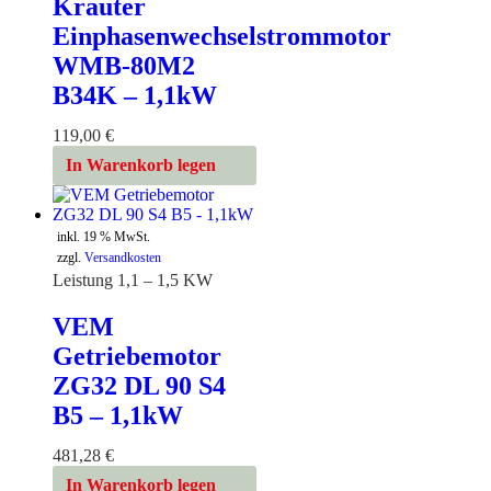
Krauter
Einphasenwechselstrommotor
WMB-80M2
B34K – 1,1kW
119,00
€
In Warenkorb legen
inkl. 19 % MwSt.
zzgl.
Versandkosten
Leistung 1,1 – 1,5 KW
VEM
Getriebemotor
ZG32 DL 90 S4
B5 – 1,1kW
481,28
€
In Warenkorb legen