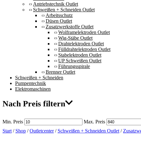
Antriebstechnik Outlet
Schweißen + Schneiden Outlet
Arbeitsschutz
Düsen Outlet
Zusatzwerkstoffe Outlet
Wolframelektroden Outlet
Wig-Stäbe Outlet
Drahtelektroden Outlet
Fülldrahtelektroden Outlet
Stabelektroden Outlet
UP Schweißen Outlet
Führungsspirale
Brenner Outlet
Schweißen + Schneiden
Pumpentechnik
Elektromaschinen
Nach Preis filtern
Min. Preis
Max. Preis
Start
/
Shop
/
Outletcenter
/
Schweißen + Schneiden Outlet
/
Zusatzwe