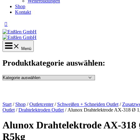
Weiterbildungen
Shop
Kontakt
Menü
Produktkategorie auswählen:
Start
/
Shop
/
Outletcenter
/
Schweißen + Schneiden Outlet
/
Zusatzwe
Outlet
/
Drahtelektroden Outlet
/ Alunox Drahtelektrode AX-318 Ø 
Alunox Drahtelektrode AX-318
R5kg