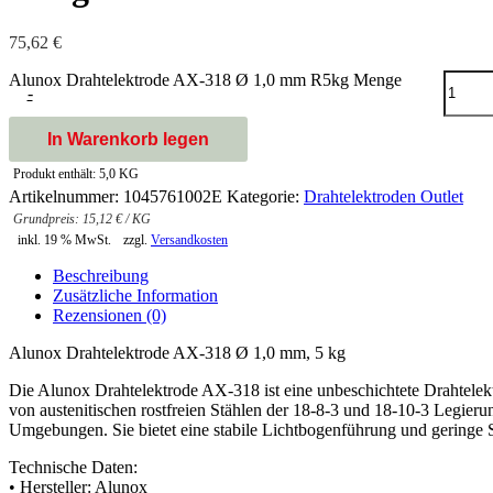
75,62
€
Alunox Drahtelektrode AX-318 Ø 1,0 mm R5kg Menge
-
In Warenkorb legen
Produkt enthält: 5,0
KG
Artikelnummer:
1045761002E
Kategorie:
Drahtelektroden Outlet
15,12
€
/
KG
inkl. 19 % MwSt.
zzgl.
Versandkosten
Beschreibung
Zusätzliche Information
Rezensionen (0)
Alunox Drahtelektrode AX-318 Ø 1,0 mm, 5 kg
Die Alunox Drahtelektrode AX-318 ist eine unbeschichtete Drahtele
von austenitischen rostfreien Stählen der 18-8-3 und 18-10-3 Legierun
Umgebungen. Sie bietet eine stabile Lichtbogenführung und geringe S
Technische Daten:
• Hersteller: Alunox