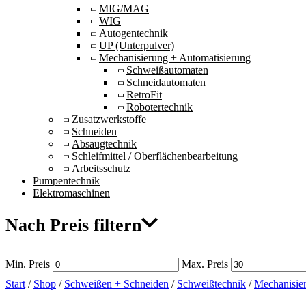
MIG/MAG
WIG
Autogentechnik
UP (Unterpulver)
Mechanisierung + Automatisierung
Schweißautomaten
Schneidautomaten
RetroFit
Robotertechnik
Zusatzwerkstoffe
Schneiden
Absaugtechnik
Schleifmittel / Oberflächenbearbeitung
Arbeitsschutz
Pumpentechnik
Elektromaschinen
Nach Preis filtern
Min. Preis
Max. Preis
Start
/
Shop
/
Schweißen + Schneiden
/
Schweißtechnik
/
Mechanisie