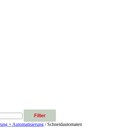
Filter
rung + Automatisierung
/ Schneidautomaten