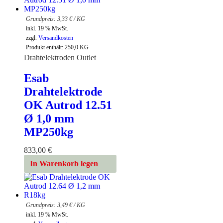
3,33
€
/
KG
inkl. 19 % MwSt.
zzgl.
Versandkosten
Produkt enthält: 250,0
KG
Drahtelektroden Outlet
Esab
Drahtelektrode
OK Autrod 12.51
Ø 1,0 mm
MP250kg
833,00
€
In Warenkorb legen
3,49
€
/
KG
inkl. 19 % MwSt.