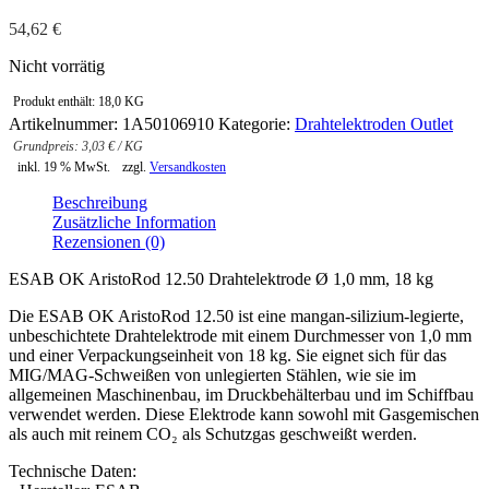
54,62
€
Nicht vorrätig
Produkt enthält: 18,0
KG
Artikelnummer:
1A50106910
Kategorie:
Drahtelektroden Outlet
3,03
€
/
KG
inkl. 19 % MwSt.
zzgl.
Versandkosten
Beschreibung
Zusätzliche Information
Rezensionen (0)
ESAB OK AristoRod 12.50 Drahtelektrode Ø 1,0 mm, 18 kg
Die ESAB OK AristoRod 12.50 ist eine mangan-silizium-legierte,
unbeschichtete Drahtelektrode mit einem Durchmesser von 1,0 mm
und einer Verpackungseinheit von 18 kg. Sie eignet sich für das
MIG/MAG-Schweißen von unlegierten Stählen, wie sie im
allgemeinen Maschinenbau, im Druckbehälterbau und im Schiffbau
verwendet werden. Diese Elektrode kann sowohl mit Gasgemischen
als auch mit reinem CO₂ als Schutzgas geschweißt werden.
Technische Daten: