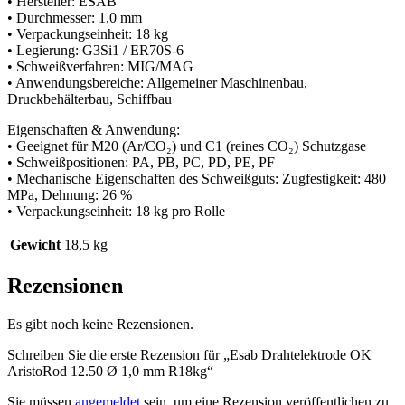
• Hersteller: ESAB
• Durchmesser: 1,0 mm
• Verpackungseinheit: 18 kg
• Legierung: G3Si1 / ER70S-6
• Schweißverfahren: MIG/MAG
• Anwendungsbereiche: Allgemeiner Maschinenbau,
Druckbehälterbau, Schiffbau
Eigenschaften & Anwendung:
• Geeignet für M20 (Ar/CO₂) und C1 (reines CO₂) Schutzgase
• Schweißpositionen: PA, PB, PC, PD, PE, PF
• Mechanische Eigenschaften des Schweißguts: Zugfestigkeit: 480
MPa, Dehnung: 26 %
• Verpackungseinheit: 18 kg pro Rolle
Gewicht
18,5 kg
Rezensionen
Es gibt noch keine Rezensionen.
Schreiben Sie die erste Rezension für „Esab Drahtelektrode OK
AristoRod 12.50 Ø 1,0 mm R18kg“
Sie müssen
angemeldet
sein, um eine Rezension veröffentlichen zu