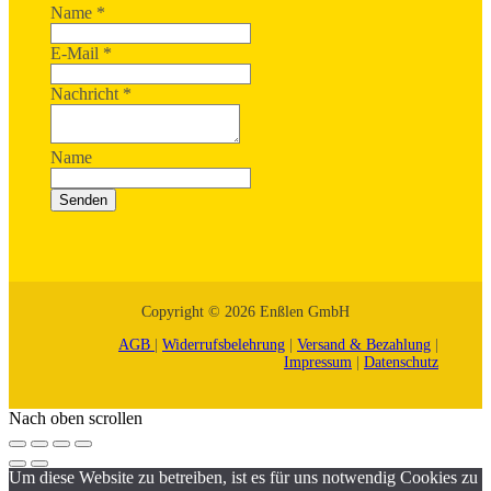
Name
*
E-Mail
*
Nachricht
*
Name
Senden
Copyright © 2026 Enßlen GmbH
AGB
|
Widerrufsbelehrung
|
Versand & Bezahlung
|
Impressum
|
Datenschutz
Nach oben scrollen
Um diese Website zu betreiben, ist es für uns notwendig Cookies zu