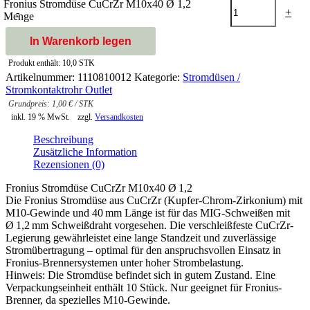
Fronius Stromdüse CuCrZr M10x40 Ø 1,2
-
+
Menge
In Warenkorb legen
Produkt enthält: 10,0
STK
Artikelnummer:
1110810012
Kategorie:
Stromdüsen /
Stromkontaktrohr Outlet
1,00
€
/
STK
inkl. 19 % MwSt.
zzgl.
Versandkosten
Beschreibung
Zusätzliche Information
Rezensionen (0)
Fronius Stromdüse CuCrZr M10x40 Ø 1,2
Die Fronius Stromdüse aus CuCrZr (Kupfer-Chrom-Zirkonium) mit
M10-Gewinde und 40 mm Länge ist für das MIG-Schweißen mit
Ø 1,2 mm Schweißdraht vorgesehen. Die verschleißfeste CuCrZr-
Legierung gewährleistet eine lange Standzeit und zuverlässige
Stromübertragung – optimal für den anspruchsvollen Einsatz in
Fronius-Brennersystemen unter hoher Strombelastung.
Hinweis: Die Stromdüse befindet sich in gutem Zustand. Eine
Verpackungseinheit enthält 10 Stück. Nur geeignet für Fronius-
Brenner, da spezielles M10-Gewinde.