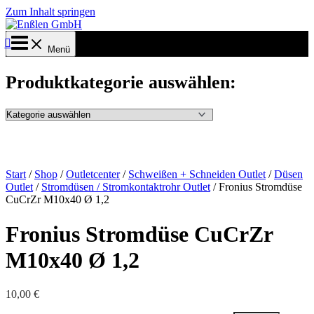
Zum Inhalt springen
Menü
Produktkategorie auswählen:
Start
/
Shop
/
Outletcenter
/
Schweißen + Schneiden Outlet
/
Düsen
Outlet
/
Stromdüsen / Stromkontaktrohr Outlet
/ Fronius Stromdüse
CuCrZr M10x40 Ø 1,2
Fronius Stromdüse CuCrZr
M10x40 Ø 1,2
10,00
€