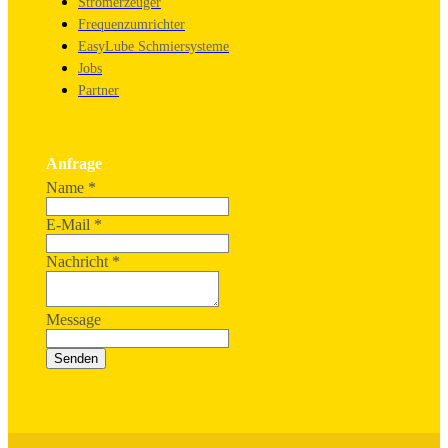
Stromerzeuger
Frequenzumrichter
EasyLube Schmiersysteme
Jobs
Partner
Anfrage
Name
*
E-Mail
*
Nachricht
*
Message
Senden