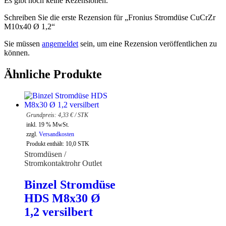
Es gibt noch keine Rezensionen.
Schreiben Sie die erste Rezension für „Fronius Stromdüse CuCrZr
M10x40 Ø 1,2“
Sie müssen
angemeldet
sein, um eine Rezension veröffentlichen zu
können.
Ähnliche Produkte
4,33
€
/
STK
inkl. 19 % MwSt.
zzgl.
Versandkosten
Produkt enthält: 10,0
STK
Stromdüsen /
Stromkontaktrohr Outlet
Binzel Stromdüse
HDS M8x30 Ø
1,2 versilbert