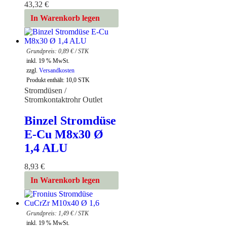
43,32
€
In Warenkorb legen
0,89
€
/
STK
inkl. 19 % MwSt.
zzgl.
Versandkosten
Produkt enthält: 10,0
STK
Stromdüsen /
Stromkontaktrohr Outlet
Binzel Stromdüse
E-Cu M8x30 Ø
1,4 ALU
8,93
€
In Warenkorb legen
1,49
€
/
STK
inkl. 19 % MwSt.