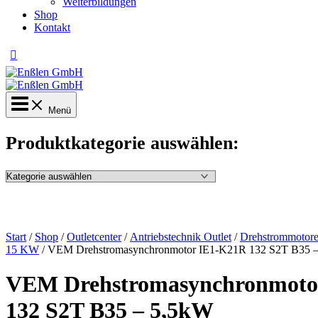
Weiterbildungen
Shop
Kontakt
Menü
Produktkategorie auswählen:
Start
/
Shop
/
Outletcenter
/
Antriebstechnik Outlet
/
Drehstrommotore
15 KW
/ VEM Drehstromasynchronmotor IE1-K21R 132 S2T B35 
VEM Drehstromasynchronmoto
132 S2T B35 – 5,5kW