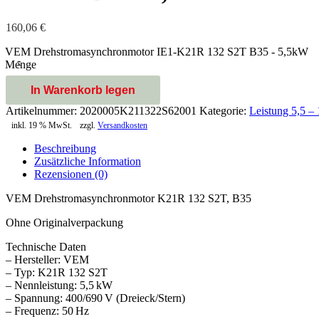
160,06
€
VEM Drehstromasynchronmotor IE1-K21R 132 S2T B35 - 5,5kW
-
Menge
In Warenkorb legen
Artikelnummer:
2020005K211322S62001
Kategorie:
Leistung 5,5 
inkl. 19 % MwSt.
zzgl.
Versandkosten
Beschreibung
Zusätzliche Information
Rezensionen (0)
VEM Drehstromasynchronmotor K21R 132 S2T, B35
Ohne Originalverpackung
Technische Daten
– Hersteller: VEM
– Typ: K21R 132 S2T
– Nennleistung: 5,5 kW
– Spannung: 400/690 V (Dreieck/Stern)
– Frequenz: 50 Hz