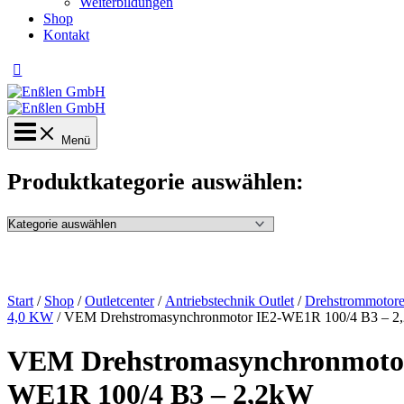
Weiterbildungen
Shop
Kontakt
Menü
Produktkategorie auswählen:
Start
/
Shop
/
Outletcenter
/
Antriebstechnik Outlet
/
Drehstrommotore
4,0 KW
/ VEM Drehstromasynchronmotor IE2-WE1R 100/4 B3 – 2
VEM Drehstromasynchronmotor
WE1R 100/4 B3 – 2,2kW