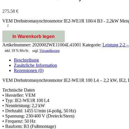
275,58
€
VEM Drehstromasynchronmotor IE2-WE1R 100/4 B3 - 2,2kW Men
-
In Warenkorb legen
Artikelnummer:
2020002WE11004L41001
Kategorie:
Leistung 2,2 
inkl. 19 % MwSt.
zzgl.
Versandkosten
Beschreibung
Zusätzliche Information
Rezensionen (0)
VEM Drehstromasynchronmotor IE2‑WE1R 100 L4 – 2,2 kW, IE2,
Technische Daten
• Hersteller: VEM
• Typ: IE2‑WE1R 100 L4
• Nennleistung: 2,2 kW
• Drehzahl: 1455 U/min (4‑polig, 50 Hz)
• Spannung: 230/400 V (Dreieck/Stern)
• Frequenz: 50 Hz
• Bauform: B3 (Fußmontage)